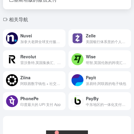
相关导航
Nuvei
Zelle
加拿大老牌全球支付服务商
美国银行体系里的个人转账工具
Revolut
Wise
雷沃鲁特,英国集换汇、支付、投资于一体的数字银行
明智,英国伦敦的跨境汇款与多币种账户平台
Ziina
Payit
阿联酋数字钱包 + 社交支付
派易特,阿联酋的电子钱包
PhonePe
PayBy
印度最大的 UPI 支付 App
中东地区的一体化支付平台