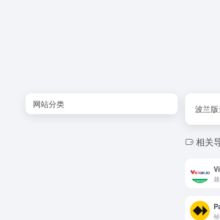
网站分类
波兰版
相关
V
越
P
秘