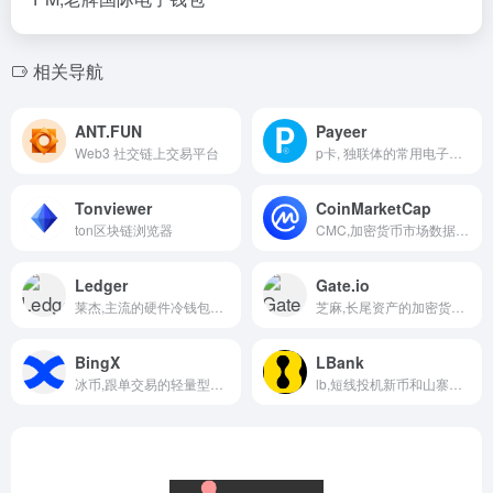
相关导航
ANT.FUN
Payeer
Web3 社交链上交易平台
p卡, 独联体的常用电子钱包
Tonviewer
CoinMarketCap
ton区块链浏览器
CMC,加密货币市场数据平台
Ledger
Gate.io
莱杰,主流的硬件冷钱包品牌
芝麻,长尾资产的加密货币交易平台
BingX
LBank
冰币,跟单交易的轻量型合约交易所
lb,短线投机新币和山寨币的中小型交易所